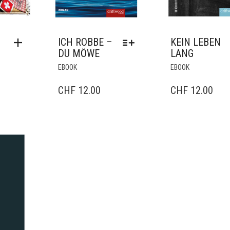
ICH ROBBE –
KEIN LEBEN
DU MÖWE
LANG
DIESES
EBOOK
EBOOK
PRODUKT
WEIST
CHF
12.00
CHF
12.00
MEHRERE
VARIANTEN
AUF.
DIE
OPTIONEN
KÖNNEN
AUF
DER
PRODUKTSEITE
GEWÄHLT
WERDEN