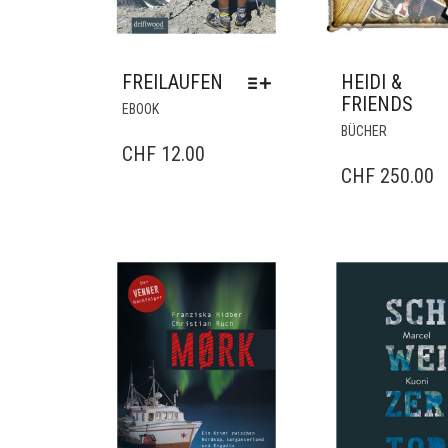
FREILAUFEN
HEIDI &
FRIENDS
DIESES
EBOOK
PRODUKT
BÜCHER
WEIST
CHF
12.00
MEHRERE
CHF
250.00
VARIANTEN
AUF.
DIE
OPTIONEN
KÖNNEN
AUF
DER
PRODUKTSEITE
GEWÄHLT
WERDEN