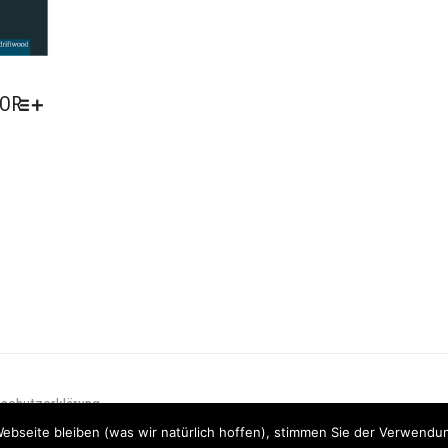
TOR
N
EITE
schutzerklärung
Webseite bleiben (was wir natürlich hoffen), stimmen Sie der Verwendu