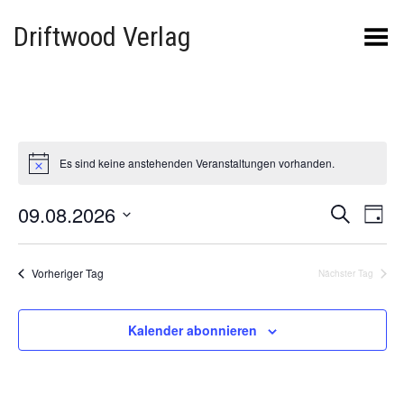
Driftwood Verlag
Menü umschalten
Es sind keine anstehenden Veranstaltungen vorhanden.
Hinweis
VERAN
VE
09.08.2026
Suche
Tag
AN
SUCHE
Datum
NA
wählen.
UND
Vorheriger Tag
Nächster Tag
ANSICH
NAVIGA
Kalender abonnieren