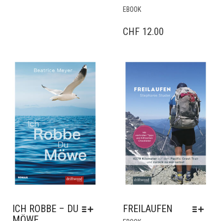
DIESES
EBOOK
PRODUKT
WEIST
CHF
12.00
MEHRERE
VARIANTEN
AUF.
DIE
OPTIONEN
KÖNNEN
AUF
DER
PRODUKTSEITE
GEWÄHLT
WERDEN
ICH ROBBE – DU
FREILAUFEN
MÖWE
DIESES