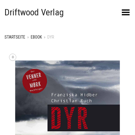
Driftwood Verlag
Menü umschalten
STARTSEITE
»
EBOOK
»
DYR
+