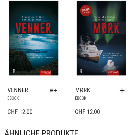
VENNER
MØRK
DIESES
EBOOK
EBOOK
PRODUKT
WEIST
CHF
12.00
CHF
12.00
MEHRERE
VARIANTEN
AUF.
ÄHNLICHE PRODUKTE