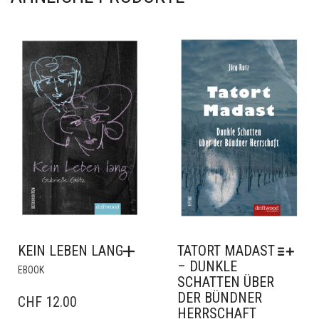
DIE
OPTIONEN
KÖNNEN
AUF
DER
PRODUKTSEITE
GEWÄHLT
WERDEN
KEIN LEBEN LANG
TATORT MADAST
– DUNKLE
EBOOK
SCHATTEN ÜBER
DER BÜNDNER
CHF
12.00
HERRSCHAFT